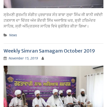
ਸ੍ਰੋਮਣੀ ਗੁਰਮਤਿ ਸੰਗੀਤ ਪ੍ਰਚਾਰਕ ਸੰਤ ਬਾਬਾ ਸੁਚਾ ਸਿੰਘ ਜੀ ਬਾਨੀ ਜਵੱਦੀ
ਟਕਸਾਲ ਦਾ ਚਿੱਤਰ ਅੱਜ ਕੇਂਦਰੀ ਸਿੱਖ ਅਜਾਇਬ ਘਰ, ਸ਼੍ਰੀ ਹਰਿਮੰਦਰ
ਸਾਹਿਬ, ਸ੍ਰੀ ਅੰਮ੍ਰਿਤਸਰ ਸਾਹਿਬ ਵਿਖੇ ਸ਼ੁਸ਼ੋਭਿਤ ਕੀਤਾ ਗਿਆ।
News
Weekly Simran Samagam October 2019
November 15, 2019