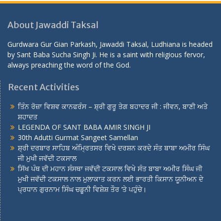
About Jawaddi Taksal
Gurdwara Gur Gian Parkash, Jawaddi Taksal, Ludhiana is headed
by Sant Baba Sucha Singh Ji. He is a saint with religious fervor,
always preaching the word of the God.
Recent Activities
ਤਿੰਨ ਰੋਜ਼ਾ ਵਿਸ਼ਵ ਕਾਨਫਰੰਸ – ਸ਼੍ਰੀ ਗੁਰੂ ਤੇਗ ਬਹਾਦਰ ਜੀ : ਜੀਵਨ, ਬਾਣੀ ਅਤੇ
ਸ਼ਹਾਦਤ
LEGENDA OF SANT BABA AMIR SINGH JI
30th Adutti Gurmat Sangeet Samellan
ਸ਼੍ਰੀ ਦਰਬਾਰ ਸਾਹਿਬ ਅੰਮ੍ਰਿਤਸਰ ਵਿਖੇ ਦਰਸ਼ਨ ਕਰਦੇ ਸੰਤ ਬਾਬਾ ਅਮੀਰ ਸਿੰਘ
ਜੀ ਮੁਖੀ ਜਵੱਦੀ ਟਕਸਾਲ
ਸਿੱਖ ਪੰਥ ਦੀ ਮਹਾਨ ਸੰਸਥਾ ਜਵੱਦੀ ਟਕਸਾਲ ਵਿਖੇ ਸੰਤ ਬਾਬਾ ਅਮੀਰ ਸਿੰਘ ਜੀ
ਮੁਖੀ ਜਵੱਦੀ ਟਕਸਾਲ ਨਾਲ ਮੁਲਾਕਾਤ ਕਰਨ ਲਈ ਭਾਰਤੀ ਕਿਸਾਨ ਯੂਨੀਅਨ ਦੇ
ਪ੍ਰਧਾਨ ਗੁਰਨਾਮ ਸਿੰਘ ਚਡੂਨੀ ਵਿਸ਼ੇਸ਼ ਤੌਰ ‘ਤੇ ਪਹੁੰਚੇ।