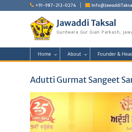
Skip
+91-987-212-0274
Info@JawaddiTaksa
to
content
Jawaddi Taksal
Gurdwara Gur Gian Parkash, Jaw
Home
About
Founder & Hea
Adutti Gurmat Sangeet Sa