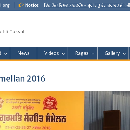
l.org
Notice:
ਤਿੰਨ ਰੋਜ਼ਾ ਵਿਸ਼ਵ ਕਾਨਫਰੰਸ - ਸ਼੍ਰੀ ਗੁਰੂ ਤੇਗ ਬਹਾਦਰ ਜੀ :
addi Taksal
d
News
Videos
Ragas
Gallery
mellan 2016