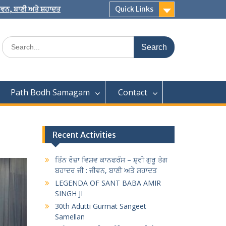
 ਜੀਵਨ, ਬਾਣੀ ਅਤੇ ਸ਼ਹਾਦਤ
Quick Links
Search
for:
Path Bodh Samagam
Contact
Recent Activities
ਤਿੰਨ ਰੋਜ਼ਾ ਵਿਸ਼ਵ ਕਾਨਫਰੰਸ – ਸ਼੍ਰੀ ਗੁਰੂ ਤੇਗ
ਬਹਾਦਰ ਜੀ : ਜੀਵਨ, ਬਾਣੀ ਅਤੇ ਸ਼ਹਾਦਤ
LEGENDA OF SANT BABA AMIR
SINGH JI
30th Adutti Gurmat Sangeet
Samellan