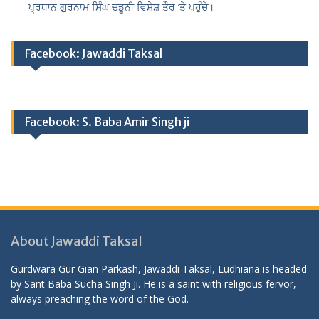
ਪ੍ਰਧਾਨ ਗੁਰਨਾਮ ਸਿੰਘ ਚਡੂਨੀ ਵਿਸ਼ੇਸ਼ ਤੌਰ ‘ਤੇ ਪਹੁੰਚੇ।
Facebook: Jawaddi Taksal
Facebook: S. Baba Amir Singh ji
About Jawaddi Taksal
Gurdwara Gur Gian Parkash, Jawaddi Taksal, Ludhiana is headed
by Sant Baba Sucha Singh Ji. He is a saint with religious fervor,
always preaching the word of the God.