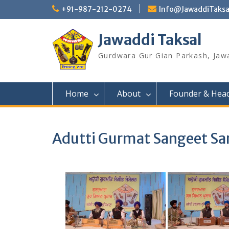
Skip
+91-987-212-0274
Info@JawaddiTaksa
to
content
Jawaddi Taksal
Gurdwara Gur Gian Parkash, Jaw
Home
About
Founder & Hea
Adutti Gurmat Sangeet S