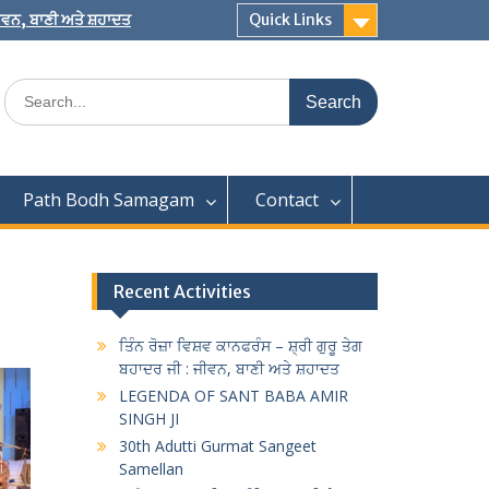
 ਜੀਵਨ, ਬਾਣੀ ਅਤੇ ਸ਼ਹਾਦਤ
Quick Links
Search
for:
Path Bodh Samagam
Contact
Recent Activities
ਤਿੰਨ ਰੋਜ਼ਾ ਵਿਸ਼ਵ ਕਾਨਫਰੰਸ – ਸ਼੍ਰੀ ਗੁਰੂ ਤੇਗ
ਬਹਾਦਰ ਜੀ : ਜੀਵਨ, ਬਾਣੀ ਅਤੇ ਸ਼ਹਾਦਤ
LEGENDA OF SANT BABA AMIR
SINGH JI
30th Adutti Gurmat Sangeet
Samellan