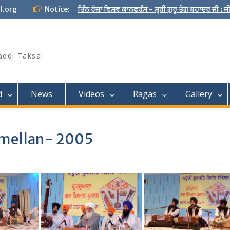
l.org
Notice:
ਤਿੰਨ ਰੋਜ਼ਾ ਵਿਸ਼ਵ ਕਾਨਫਰੰਸ - ਸ਼੍ਰੀ ਗੁਰੂ ਤੇਗ ਬਹਾਦਰ ਜੀ :
addi Taksal
d
News
Videos
Ragas
Gallery
amellan- 2005