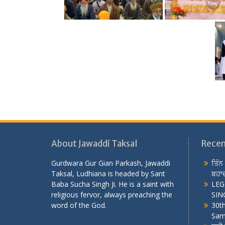
About Jawaddi Taksal
Recen
Gurdwara Gur Gian Parkash, Jawaddi
ਤਿੰਨ
Taksal, Ludhiana is headed by Sant
ਬਹਾਦ
Baba Sucha Singh Ji. He is a saint with
LEG
religious fervor, always preaching the
SING
word of the God.
30t
Sam