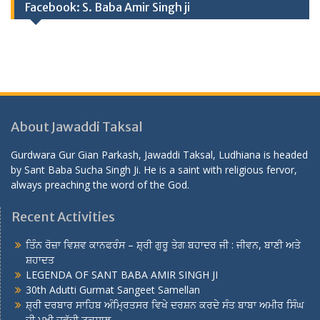
Facebook: S. Baba Amir Singh ji
About Jawaddi Taksal
Gurdwara Gur Gian Parkash, Jawaddi Taksal, Ludhiana is headed
by Sant Baba Sucha Singh Ji. He is a saint with religious fervor,
always preaching the word of the God.
Recent Activities
ਤਿੰਨ ਰੋਜ਼ਾ ਵਿਸ਼ਵ ਕਾਨਫਰੰਸ – ਸ਼੍ਰੀ ਗੁਰੂ ਤੇਗ ਬਹਾਦਰ ਜੀ : ਜੀਵਨ, ਬਾਣੀ ਅਤੇ
ਸ਼ਹਾਦਤ
LEGENDA OF SANT BABA AMIR SINGH JI
30th Adutti Gurmat Sangeet Samellan
ਸ਼੍ਰੀ ਦਰਬਾਰ ਸਾਹਿਬ ਅੰਮ੍ਰਿਤਸਰ ਵਿਖੇ ਦਰਸ਼ਨ ਕਰਦੇ ਸੰਤ ਬਾਬਾ ਅਮੀਰ ਸਿੰਘ
ਜੀ ਮੁਖੀ ਜਵੱਦੀ ਟਕਸਾਲ