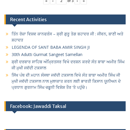
«
‹
of
3
›
»
Recent Activities
ਤਿੰਨ ਰੋਜ਼ਾ ਵਿਸ਼ਵ ਕਾਨਫਰੰਸ – ਸ਼੍ਰੀ ਗੁਰੂ ਤੇਗ ਬਹਾਦਰ ਜੀ : ਜੀਵਨ, ਬਾਣੀ ਅਤੇ
ਸ਼ਹਾਦਤ
LEGENDA OF SANT BABA AMIR SINGH JI
30th Adutti Gurmat Sangeet Samellan
ਸ਼੍ਰੀ ਦਰਬਾਰ ਸਾਹਿਬ ਅੰਮ੍ਰਿਤਸਰ ਵਿਖੇ ਦਰਸ਼ਨ ਕਰਦੇ ਸੰਤ ਬਾਬਾ ਅਮੀਰ ਸਿੰਘ
ਜੀ ਮੁਖੀ ਜਵੱਦੀ ਟਕਸਾਲ
ਸਿੱਖ ਪੰਥ ਦੀ ਮਹਾਨ ਸੰਸਥਾ ਜਵੱਦੀ ਟਕਸਾਲ ਵਿਖੇ ਸੰਤ ਬਾਬਾ ਅਮੀਰ ਸਿੰਘ ਜੀ
ਮੁਖੀ ਜਵੱਦੀ ਟਕਸਾਲ ਨਾਲ ਮੁਲਾਕਾਤ ਕਰਨ ਲਈ ਭਾਰਤੀ ਕਿਸਾਨ ਯੂਨੀਅਨ ਦੇ
ਪ੍ਰਧਾਨ ਗੁਰਨਾਮ ਸਿੰਘ ਚਡੂਨੀ ਵਿਸ਼ੇਸ਼ ਤੌਰ ‘ਤੇ ਪਹੁੰਚੇ।
Facebook: Jawaddi Taksal