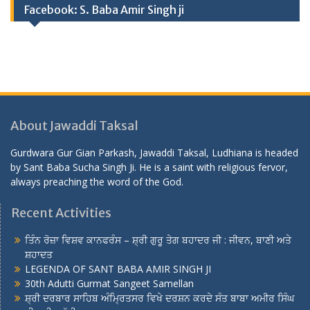
Facebook: S. Baba Amir Singh ji
About Jawaddi Taksal
Gurdwara Gur Gian Parkash, Jawaddi Taksal, Ludhiana is headed
by Sant Baba Sucha Singh Ji. He is a saint with religious fervor,
always preaching the word of the God.
Recent Activities
ਤਿੰਨ ਰੋਜ਼ਾ ਵਿਸ਼ਵ ਕਾਨਫਰੰਸ – ਸ਼੍ਰੀ ਗੁਰੂ ਤੇਗ ਬਹਾਦਰ ਜੀ : ਜੀਵਨ, ਬਾਣੀ ਅਤੇ
ਸ਼ਹਾਦਤ
LEGENDA OF SANT BABA AMIR SINGH JI
30th Adutti Gurmat Sangeet Samellan
ਸ਼੍ਰੀ ਦਰਬਾਰ ਸਾਹਿਬ ਅੰਮ੍ਰਿਤਸਰ ਵਿਖੇ ਦਰਸ਼ਨ ਕਰਦੇ ਸੰਤ ਬਾਬਾ ਅਮੀਰ ਸਿੰਘ