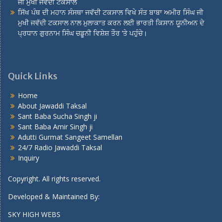
ਜੀ ਮੁਖੀ ਜਵੱਦੀ ਟਕਸਾਲ
ਸਿੱਖ ਪੰਥ ਦੀ ਮਹਾਨ ਸੰਸਥਾ ਜਵੱਦੀ ਟਕਸਾਲ ਵਿਖੇ ਸੰਤ ਬਾਬਾ ਅਮੀਰ ਸਿੰਘ ਜੀ
ਮੁਖੀ ਜਵੱਦੀ ਟਕਸਾਲ ਨਾਲ ਮੁਲਾਕਾਤ ਕਰਨ ਲਈ ਭਾਰਤੀ ਕਿਸਾਨ ਯੂਨੀਅਨ ਦੇ
ਪ੍ਰਧਾਨ ਗੁਰਨਾਮ ਸਿੰਘ ਚਡੂਨੀ ਵਿਸ਼ੇਸ਼ ਤੌਰ ‘ਤੇ ਪਹੁੰਚੇ।
Quick Links
Home
About Jawaddi Taksal
Sant Baba Sucha Singh ji
Sant Baba Amir Singh ji
Adutti Gurmat Sangeet Samellan
24/7 Radio Jawaddi Taksal
Inquiry
Copyright. All rights reserved.
Developed & Maintained By:
SKY HIGH WEBS